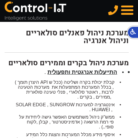
טלפון
תפריט
מערכת ניהול פאנלים סולאריים
וניהול אנרגיה
מערכת ניהול בקרים וממירים סולאריים
•
התייעלות אנרגטית ותפעולית
.
•
קבלת יכולת בקרה ושליטה (ככל ש
API
היצרן תומך )
, בכלל המערכות המתפעלות את
מערכות הטעינה
לרבות , ראוטר סלולארי , פנלי טעינה סולארית
,ממירים , בקרים .
•
אינטגרציה למערכות
SUNGROW
,
SOLAR EDGE
.
HUAWEI
,
•
ממש"ק ניהול משתמשים האפשר גישה ליחידות על
פי רמת הרשאה ( אדמיניסטרטור , קבלן ,לקוח
סופי..) .
•
איסוף מידע מכלל המערכות והצגת כלל המידע