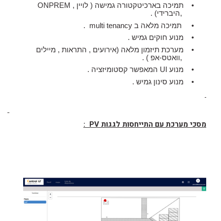
•
תמיכה בארכיטקטורה גמישה ( לויין ,
ONPREM
,היברידי)
.
•
תמיכה מלאה ב
multi tenancy
.
•
מנוע חוקים גמיש .
•
מערכת תיזמון מלאה (אירועים , התראות , מיילים
,וואטס-אפ )
.
•
מנוע
UI
המאפשר קסטומיזציה .
•
מנוע סינון גמיש .
מסכי מערכת עם התייחסות לגגות
PV
: