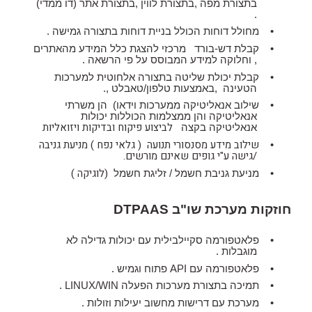
בתצורת מפה ,בתצורת לווין ,בתצורת אתר (דו ממדי)
.
•
מחולל דוחות הכולל בניית דוחות בתצורה גמישה .
•
קבלת דש-בורד
מרכזי להצגת כלל המידע מהאתרים
, וחלוקה למידע המבוסס על פי הרשאה .
•
קבלת יכולת שליטה בתצורה אלחוטית למערכות
הטעינה
,באמצעות טלפון/טאבלט ,.
•
שילוב אנאליטיקה ממערכות וידאו)
הן משרתי
אנאליטיקה והן ממצלמות הכוללות יכולות
לביצוע פיקוח ובדיקות ויזואליות
אנאליטיקה בקצה
שילוב מידע מסנסורי תנועה
( גלאי נפח ) מניעת גניבה
•
/גישה ע"י גופים שאינם מורשים.
(לוגיקה )
•
מניעת גניבת חשמל / זליגת חשמל
חוזקות מערכת שו"ב
DTPAAS
•
פלאטפורמה סקיילבילית עם יכולות גדילה לא
מוגבלות .
•
פלאטפורמה עם
API
פתוח וגמיש .
•
תמיכה בתצורת מערכות הפעלה
WIN
/
LINUX
.
•
מערכת עם דרישות מחשוב יעילות וזולות .