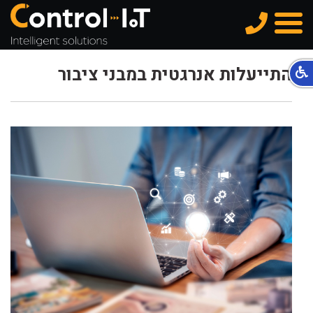
טלפון
תפריט
התייעלות אנרגטית במבני ציבור