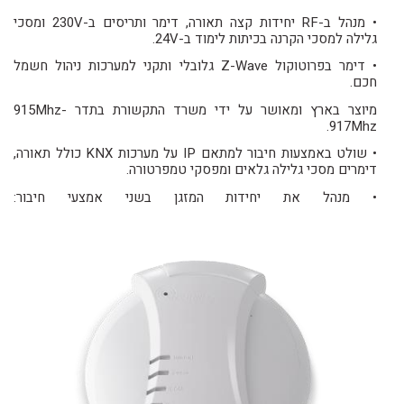
• מנהל ב-RF יחידות קצה תאורה, דימר ותריסים ב-230V ומסכי
גלילה למסכי הקרנה בכיתות לימוד ב-24V.
• דימר בפרוטוקול Z-Wave גלובלי ותקני למערכות ניהול חשמל
חכם.
מיוצר בארץ ומאושר על ידי משרד התקשורת בתדר 915Mhz-
917Mhz.
• שולט באמצעות חיבור למתאם IP על מערכות KNX כולל תאורה,
דימרים מסכי גלילה גלאים ומפסקי טמפרטורה.
• מנהל את יחידות המזגן בשני אמצעי חיבור: