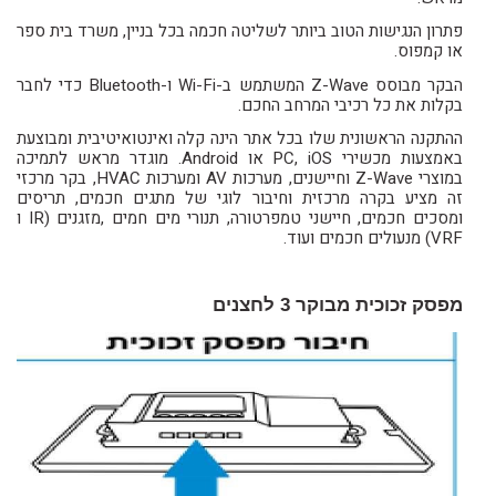
פתרון הנגישות הטוב ביותר לשליטה חכמה בכל בניין, משרד בית ספר
או קמפוס.
הבקר מבוסס Z-Wave המשתמש ב-Wi-Fi ו-Bluetooth כדי לחבר
בקלות את כל רכיבי המרחב החכם.
ההתקנה הראשונית שלו בכל אתר הינה קלה ואינטואיטיבית ומבוצעת
באמצעות מכשירי PC, iOS או Android. מוגדר מראש לתמיכה
במוצרי Z-Wave וחיישנים, מערכות AV ומערכות HVAC, בקר מרכזי
זה מציע בקרה מרכזית וחיבור לוגי של מתגים חכמים, תריסים
ומסכים חכמים, חיישני טמפרטורה, תנורי מים חמים ,מזגנים (IR ו
VRF) מנעולים חכמים ועוד.
מפסק זכוכית מבוקר
3
לחצנים