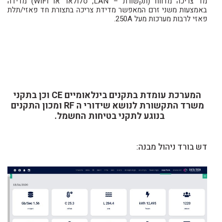
מד צריכה מדווח (תקשורת – LAN, סלולאר או WIFI) מדידה
באמצעות משני זרם המאפשר מדידת צריכה בתצורת חד פאזי/תלת
פאזי לרבות מערכות מעל 250A.
המערכת עומדת בתקנים בינלאומיים CE וכן בתקני
משרד התקשורת לנושא שידורי ה RF ומכון התקנים
בנוגע לתקני בטיחות החשמל.
דש בורד ניהול מבנה: