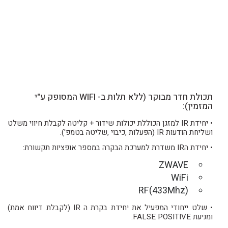
תכולת חדר מבוקר (ללא תלות ב- WIFI המסופק ע"י
המזמין):
• יחידת IR למזגן הכוללת יכולות שידור + קליטה לקבלת חיווי משלט
ושליחת הודעות IR (הפעלות ,כיבוי ,שליטה בטמפ').
• יחידת הIR משדרת למערכת הבקרה במספר אופציות תקשורת:
ZWAVE
WiFi
RF(433Mhz)
• שלט ייחודי המפעיל את יחידת בקרת ה IR (לקבלת דיווח אמת)
ומניעת FALSE POSITIVE.