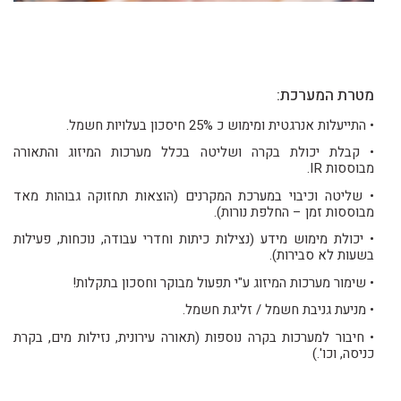
מטרת המערכת:
• התייעלות אנרגטית ומימוש כ 25% חיסכון בעלויות חשמל.
• קבלת יכולת בקרה ושליטה בכלל מערכות המיזוג והתאורה
מבוססות IR.
• שליטה וכיבוי במערכת המקרנים (הוצאות תחזוקה גבוהות מאד
מבוססות זמן – החלפת נורות).
• יכולת מימוש מידע (נצילות כיתות וחדרי עבודה, נוכחות, פעילות
בשעות לא סבירות).
• שימור מערכות המיזוג ע"י תפעול מבוקר וחסכון בתקלות!
• מניעת גניבת חשמל / זליגת חשמל.
• חיבור למערכות בקרה נוספות (תאורה עירונית, נזילות מים, בקרת
כניסה, וכו'.)